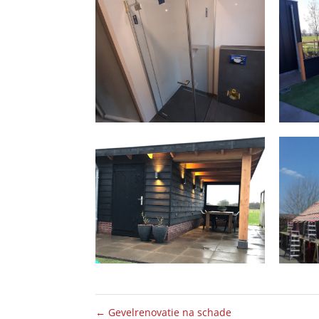
BOUW SCHUUR EN
V
VERANDA
←
Gevelrenovatie na schade