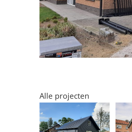
SCHUUR MET GEÏSOLEERDE
ASBE
DAKPLATEN
NIEU
Alle projecten
BE
RENOVATIE TOILET EN
KAN