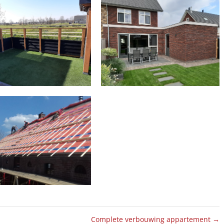
ERBOUW SCHUUR
Complete verbouwing appartement
→