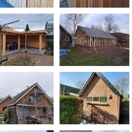
GEVELRENOVATIE NA
RSTEK VERVANGEN
SCHADE
BOUW WINDSCHERM
UITBOUW ZWARTEBROEK