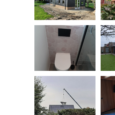
BADKAMER
PLAATSEN DAKKAPEL EN
REALISATIE VLIERING EN
V
SLAAPKAMERS OP DE
ZOLDER
HOOIBERG VERANDA MET
EIKENHOUTEN
D
CONSTRUCTIE EN RIETEN
DAK