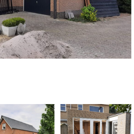
STVERWIJDERING EN
UITBOUW TERSCHUUR
WE KAPCONSTRUCTIE
RGING, SCHUUR EN
TOOR MET MODERNE
VERANDA VAN EIKENHOUT