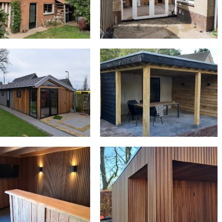
UITSTRALING
BERGING MET MODERNE
ERANDA MET BAR
STRAKKE UITSTRALING
OUGLAS VERANDA
SCHUUR IN PUTTEN