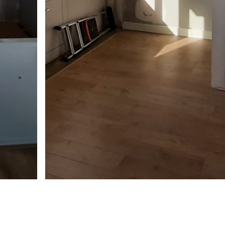
BESTVERWIJDERING EN
UITBOUW TERSCHUUR
EUWE KAPCONSTRUCTIE