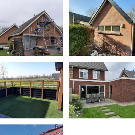
UTBOUW WINDSCHERM
UITBOUW ZWARTEBRO
VERBOUW SCHUUR