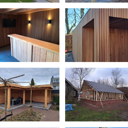
DOUGLAS VERANDA
SCHUUR IN PUTTEN
GEVELRENOVATIE NA
VERSTEK VERVANGEN
SCHADE