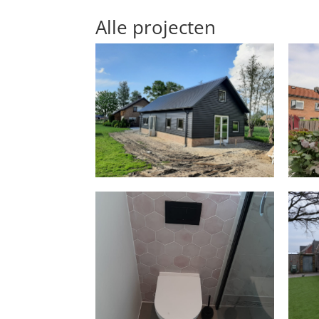
Alle projecten
RENOVATIE TOILET EN
KA
BADKAMER
PLAATSEN DAKKAPEL EN
REALISATIE VLIERING EN
SLAAPKAMERS OP DE
ZOLDER