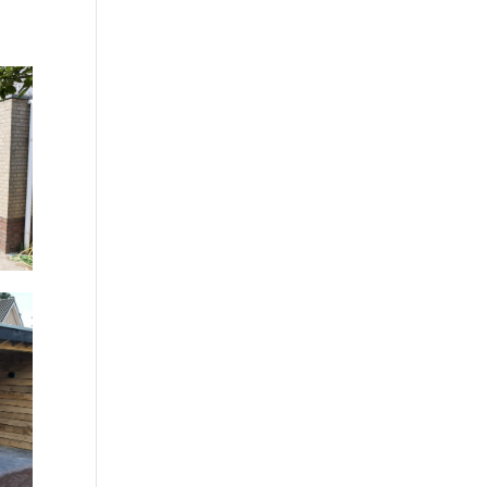
UT
E
G