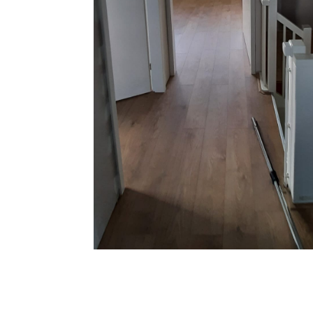
SCHUUR MET GEÏSOLEERDE
AS
DAKPLATEN
NI