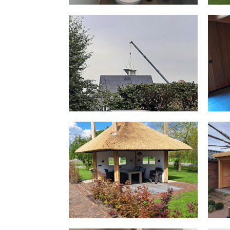
HOOIBERG VERANDA MET
EIKENHOUTEN CONSTRUCTIE
EN RIETEN DAK
COMPLETE VERBOUWING
O
APPARTEMENT